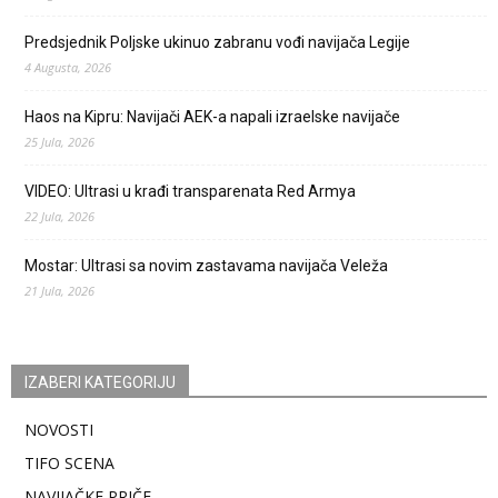
Predsjednik Poljske ukinuo zabranu vođi navijača Legije
4 Augusta, 2026
Haos na Kipru: Navijači AEK-a napali izraelske navijače
25 Jula, 2026
VIDEO: Ultrasi u krađi transparenata Red Armya
22 Jula, 2026
Mostar: Ultrasi sa novim zastavama navijača Veleža
21 Jula, 2026
IZABERI KATEGORIJU
NOVOSTI
TIFO SCENA
NAVIJAČKE PRIČE