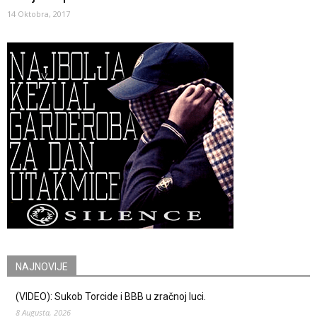
14 Oktobra, 2017
NAJNOVIJE
(VIDEO): Sukob Torcide i BBB u zračnoj luci.
8 Augusta, 2026