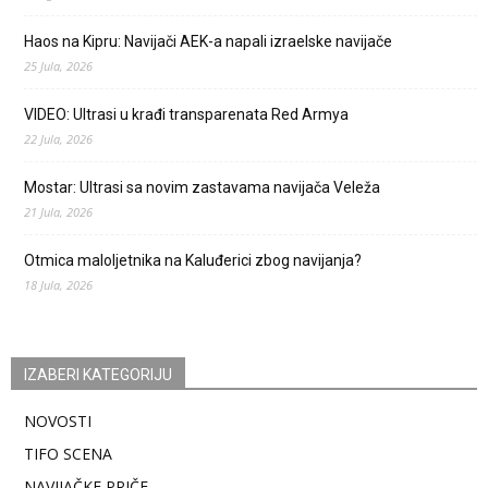
Haos na Kipru: Navijači AEK-a napali izraelske navijače
25 Jula, 2026
VIDEO: Ultrasi u krađi transparenata Red Armya
22 Jula, 2026
Mostar: Ultrasi sa novim zastavama navijača Veleža
21 Jula, 2026
Otmica maloljetnika na Kaluđerici zbog navijanja?
18 Jula, 2026
IZABERI KATEGORIJU
NOVOSTI
TIFO SCENA
NAVIJAČKE PRIČE