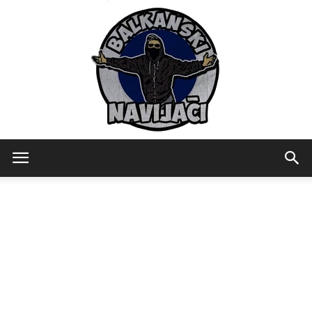
Balkanski
Navijaci