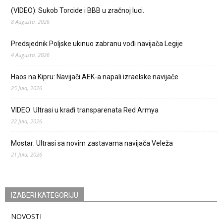
(VIDEO): Sukob Torcide i BBB u zračnoj luci.
8 Augusta, 2026
Predsjednik Poljske ukinuo zabranu vođi navijača Legije
4 Augusta, 2026
Haos na Kipru: Navijači AEK-a napali izraelske navijače
25 Jula, 2026
VIDEO: Ultrasi u krađi transparenata Red Armya
22 Jula, 2026
Mostar: Ultrasi sa novim zastavama navijača Veleža
21 Jula, 2026
IZABERI KATEGORIJU
NOVOSTI