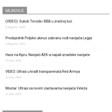
NAJNOVIJE
(VIDEO): Sukob Torcide i BBB u zračnoj luci.
8 Augusta, 2026
Predsjednik Poljske ukinuo zabranu vođi navijača Legije
4 Augusta, 2026
Haos na Kipru: Navijači AEK-a napali izraelske navijače
25 Jula, 2026
VIDEO: Ultrasi u krađi transparenata Red Armya
22 Jula, 2026
Mostar: Ultrasi sa novim zastavama navijača Veleža
21 Jula, 2026