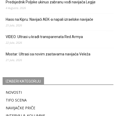
Predsjednik Poljske ukinuo zabranu vođi navijača Legije
4 Augusta, 2026
Haos na Kipru: Navijači AEK-a napali izraelske navijače
25 Jula, 2026
VIDEO: Ultrasi u krađi transparenata Red Armya
22 Jula, 2026
Mostar: Ultrasi sa novim zastavama navijača Veleža
21 Jula, 2026
IZABERI KATEGORIJU
NOVOSTI
TIFO SCENA
NAVIJAČKE PRIČE
INTERVJU & KOLUMNE