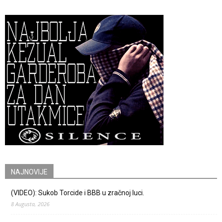
NAJNOVIJE
(VIDEO): Sukob Torcide i BBB u zračnoj luci.
8 Augusta, 2026