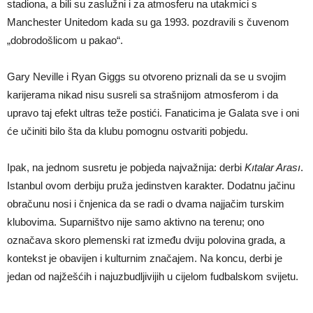
stadiona, a bili su zaslužni i za atmosferu na utakmici s
Manchester Unitedom kada su ga 1993. pozdravili s čuvenom
„dobrodošlicom u pakao“.
Gary Neville i Ryan Giggs su otvoreno priznali da se u svojim
karijerama nikad nisu susreli sa strašnijom atmosferom i da
upravo taj efekt ultras teže postići. Fanaticima je Galata sve i oni
će učiniti bilo šta da klubu pomognu ostvariti pobjedu.
Ipak, na jednom susretu je pobjeda najvažnija: derbi
Kıtalar Arası
.
Istanbul ovom derbiju pruža jedinstven karakter. Dodatnu jačinu
obračunu nosi i čnjenica da se radi o dvama najjačim turskim
klubovima. Suparništvo nije samo aktivno na terenu; ono
označava skoro plemenski rat između dviju polovina grada, a
kontekst je obavijen i kulturnim značajem. Na koncu, derbi je
jedan od najžešćih i najuzbudljivijih u cijelom fudbalskom svijetu.