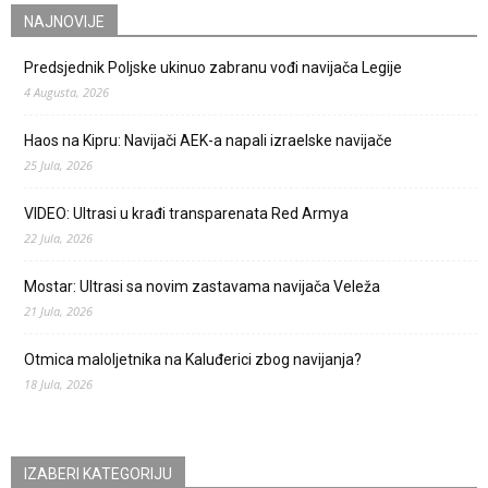
NAJNOVIJE
Predsjednik Poljske ukinuo zabranu vođi navijača Legije
4 Augusta, 2026
Haos na Kipru: Navijači AEK-a napali izraelske navijače
25 Jula, 2026
VIDEO: Ultrasi u krađi transparenata Red Armya
22 Jula, 2026
Mostar: Ultrasi sa novim zastavama navijača Veleža
21 Jula, 2026
Otmica maloljetnika na Kaluđerici zbog navijanja?
18 Jula, 2026
IZABERI KATEGORIJU