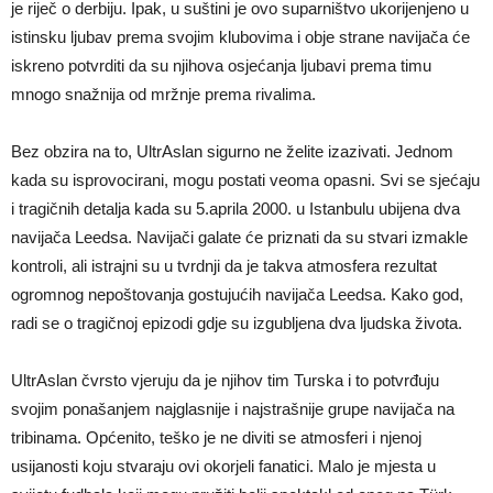
je riječ o derbiju. Ipak, u suštini je ovo suparništvo ukorijenjeno u
istinsku ljubav prema svojim klubovima i obje strane navijača će
iskreno potvrditi da su njihova osjećanja ljubavi prema timu
mnogo snažnija od mržnje prema rivalima.
Bez obzira na to, UltrAslan sigurno ne želite izazivati. Jednom
kada su isprovocirani, mogu postati veoma opasni. Svi se sjećaju
i tragičnih detalja kada su 5.aprila 2000. u Istanbulu ubijena dva
navijača Leedsa. Navijači galate će priznati da su stvari izmakle
kontroli, ali istrajni su u tvrdnji da je takva atmosfera rezultat
ogromnog nepoštovanja gostujućih navijača Leedsa. Kako god,
radi se o tragičnoj epizodi gdje su izgubljena dva ljudska života.
UltrAslan čvrsto vjeruju da je njihov tim Turska i to potvrđuju
svojim ponašanjem najglasnije i najstrašnije grupe navijača na
tribinama. Općenito, teško je ne diviti se atmosferi i njenoj
usijanosti koju stvaraju ovi okorjeli fanatici. Malo je mjesta u