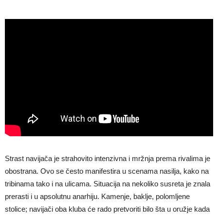
Strast navijača je strahovito intenzivna i mržnja prema rivalima je
obostrana. Ovo se često manifestira u scenama nasilja, kako na
tribinama tako i na ulicama. Situacija na nekoliko susreta je znala
prerasti i u apsolutnu anarhiju. Kamenje, baklje, polomljene
stolice; navijači oba kluba će rado pretvoriti bilo šta u oružje kada