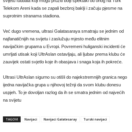
svijetu fudbala koji mogu pružiti bolji spektakl od onog na Türk
Telekom Areni kada se zapali bezbroj baklji i začuju pjesme na
suprotnim stranama stadiona.
Već dugo vremena, ultrasi Galatasaraya smatraju se jednim od
najfanatičnijih na svijetu i zaslužuju mjesto među elitnim
navijačkim grupama u Evropi. Povremeni huliganski incidenti će
umrljati utisak koji UltrAslan ostavljaju, ali ljubav prema klubu će
zauvijek ostati svjetlo koje ih obasjava i snaga koja ih pokreće.
Ultrasi UltrAslan sigurno su otišli do najekstremnijih granica nego
ijedna navijačka grupa u njihovoj težnji da svom klubu donesu
uspjeh. To je dovoljan razlog da ih se smatra jednim od najvećih
na svijetu
TAGOVI
Navijaci
Navijaci Galatesaray
Turski navijaci