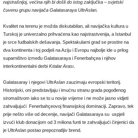
najstrašnijoj, većina njih bi došli do istog zaključka – svjetski
čuvenu grupu navijača Galatasaraya UltrAslan.
Kvalitet na terenu je možda diskutabilan, ali navijačka kultura u
Turskoj je univerzalno prihvaćena kao najstrastvenija, a Istanbul
je srce fudbalskih dešavanja. Spektakularni grad se prostire na
dva kontinenta i toj podjeli na Aziju i Evropu najbolje ide u prilog
suparništvo između Galatasaraya i Fenerbahçea i njihov
interkontinentalni derbi
Kıtalar Arası
.
Galatasaray i njegovi UltrAslan zauzimaju evropski teritorij.
Historijski, oni predstavljaju i imućnu stranu grada pogođenog
siromaštvom iako se to u novije vrijeme i ne može jasno vidjeti
zahvaljujući Fenerbahçeovoj finansijskoj dominaciji. Zapravo, tek
prije nešto više od decenije, navijači Galatasaraya su uspjeli
izvući klub donacijom od 3 miliona funti te zahvaljujući činjenici da
je UltrAslan postao prepoznatljiv brend.