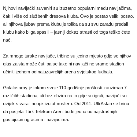
Njihovi navijački suveniri su izuzetno popularni među navijačima,
čak i više od službenih dresova kluba. Ovo je postao veliki posao,
ali njihova ljubav prema klubu je tolika da su svu zaradu predali
klubu kako bi ga spasili – jasniji dokaz strasti od toga teško ćete
naći.
Za mnoge turske navijače, tribine su jedino mjesto gdje se njihov
glas zaista može čuti pa se tako ni navijači ne srame stadion
učiniti jednom od najuzavrelijih arena svjetskog fudbala.
Galatasaray je tokom svoje 110-godišnje prošlosti zauzimao 7
različitih stadiona, ali bez obzira na to gdje su igrali, navijači su
uvijek stvarali neopisivu atmosferu. Od 2011. UltrAslan se brinu
da posjeta Türk Telekom Areni bude jedna od najstrašnijih
gostujućim igračima i navijačima.