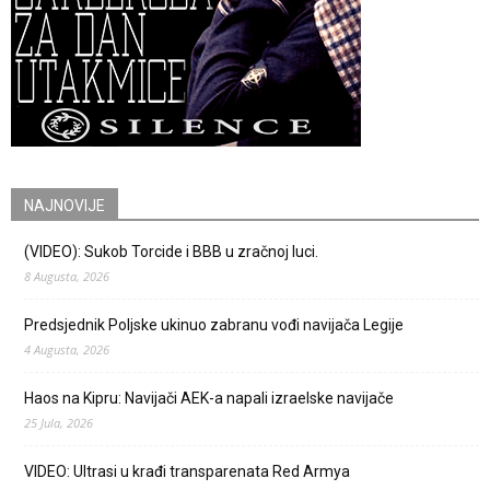
NAJNOVIJE
(VIDEO): Sukob Torcide i BBB u zračnoj luci.
8 Augusta, 2026
Predsjednik Poljske ukinuo zabranu vođi navijača Legije
4 Augusta, 2026
Haos na Kipru: Navijači AEK-a napali izraelske navijače
25 Jula, 2026
VIDEO: Ultrasi u krađi transparenata Red Armya