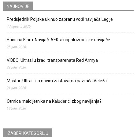
NAJNOVIJE
Predsjednik Poljske ukinuo zabranu vođi navijača Legije
4 Augusta, 2026
Haos na Kipru: Navijači AEK-a napali izraelske navijače
25 Jula, 2026
VIDEO: Ultrasi u krađi transparenata Red Armya
22 Jula, 2026
Mostar: Ultrasi sa novim zastavama navijača Veleža
21 Jula, 2026
Otmica maloljetnika na Kaluđerici zbog navijanja?
18 Jula, 2026
IZABERI KATEGORIJU