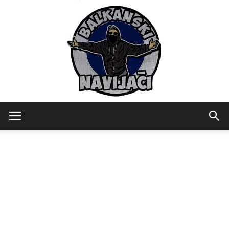
Balkanski
Navijaci