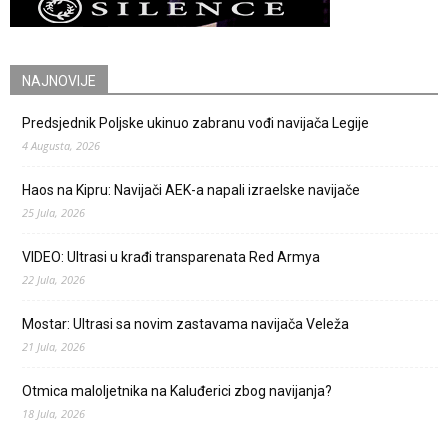
NAJNOVIJE
Predsjednik Poljske ukinuo zabranu vođi navijača Legije
4 Augusta, 2026
Haos na Kipru: Navijači AEK-a napali izraelske navijače
25 Jula, 2026
VIDEO: Ultrasi u krađi transparenata Red Armya
22 Jula, 2026
Mostar: Ultrasi sa novim zastavama navijača Veleža
21 Jula, 2026
Otmica maloljetnika na Kaluđerici zbog navijanja?
18 Jula, 2026