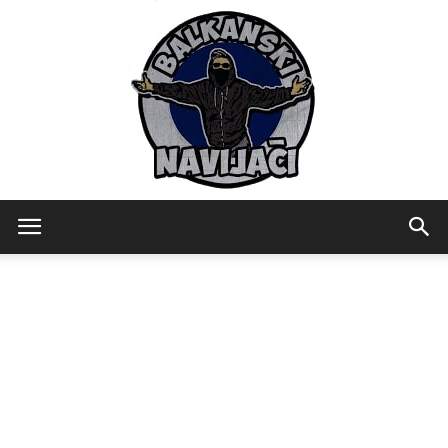
Balkanski
Navijaci