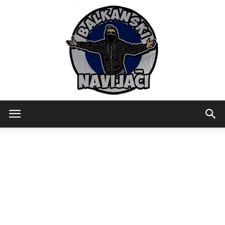
Balkanski
Navijaci