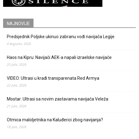
NAJNOVIJE
Predsjednik Poljske ukinuo zabranu vođi navijača Legije
4 Augusta, 2026
Haos na Kipru: Navijači AEK-a napali izraelske navijače
25 Jula, 2026
VIDEO: Ultrasi u krađi transparenata Red Armya
22 Jula, 2026
Mostar: Ultrasi sa novim zastavama navijača Veleža
21 Jula, 2026
Otmica maloljetnika na Kaluđerici zbog navijanja?
18 Jula, 2026