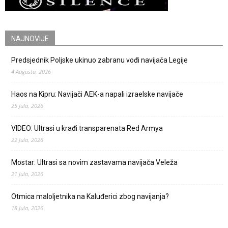
NAJNOVIJE
Predsjednik Poljske ukinuo zabranu vođi navijača Legije
4 Augusta, 2026
Haos na Kipru: Navijači AEK-a napali izraelske navijače
25 Jula, 2026
VIDEO: Ultrasi u krađi transparenata Red Armya
22 Jula, 2026
Mostar: Ultrasi sa novim zastavama navijača Veleža
21 Jula, 2026
Otmica maloljetnika na Kaluđerici zbog navijanja?
18 Jula, 2026