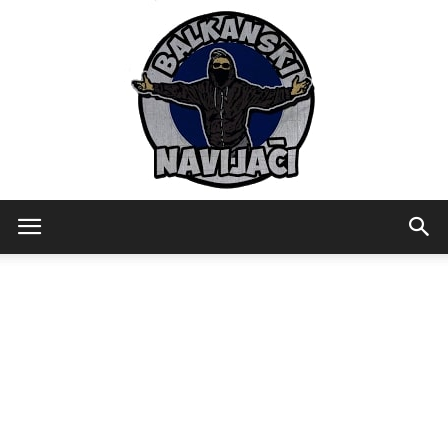
Balkanski
Navijaci