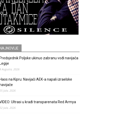
NAJNOVIJE
Predsjednik Poljske ukinuo zabranu vođi navijača
Legije
4 Augusta, 2026
Haos na Kipru: Navijači AEK-a napali izraelske
navijače
25 Jula, 2026
VIDEO: Ultrasi u krađi transparenata Red Armya
22 Jula, 2026