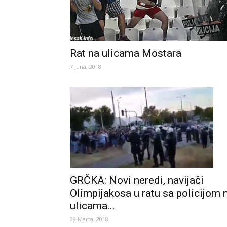
Rat na ulicama Mostara
7 Juna, 2018
GRČKA: Novi neredi, navijači
Olimpijakosa u ratu sa policijom 
ulicama...
29 Marta, 2018