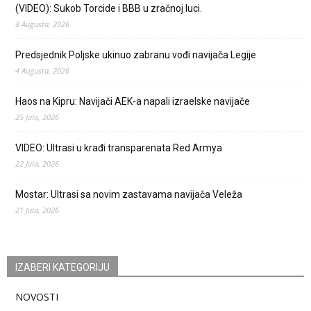
(VIDEO): Sukob Torcide i BBB u zračnoj luci.
8 Augusta, 2026
Predsjednik Poljske ukinuo zabranu vođi navijača Legije
4 Augusta, 2026
Haos na Kipru: Navijači AEK-a napali izraelske navijače
25 Jula, 2026
VIDEO: Ultrasi u krađi transparenata Red Armya
22 Jula, 2026
Mostar: Ultrasi sa novim zastavama navijača Veleža
21 Jula, 2026
IZABERI KATEGORIJU
NOVOSTI