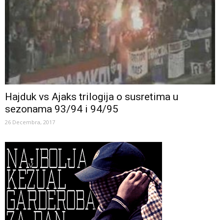
Hajduk vs Ajaks trilogija o susretima u
sezonama 93/94 i 94/95
26 Decembra, 2017