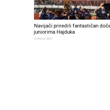
Navijači priredili fantastičan doč
juniorima Hajduka
16 Marta, 2023