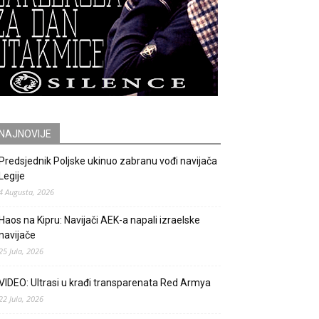
NAJNOVIJE
Predsjednik Poljske ukinuo zabranu vođi navijača
Legije
4 Augusta, 2026
Haos na Kipru: Navijači AEK-a napali izraelske
navijače
25 Jula, 2026
VIDEO: Ultrasi u krađi transparenata Red Armya
22 Jula, 2026