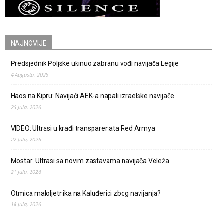
NAJNOVIJE
Predsjednik Poljske ukinuo zabranu vođi navijača Legije
4 Augusta, 2026
Haos na Kipru: Navijači AEK-a napali izraelske navijače
25 Jula, 2026
VIDEO: Ultrasi u krađi transparenata Red Armya
22 Jula, 2026
Mostar: Ultrasi sa novim zastavama navijača Veleža
21 Jula, 2026
Otmica maloljetnika na Kaluđerici zbog navijanja?
18 Jula, 2026