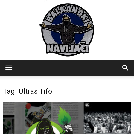
Balkanski
Tag: Ultras Tifo
Navijaci