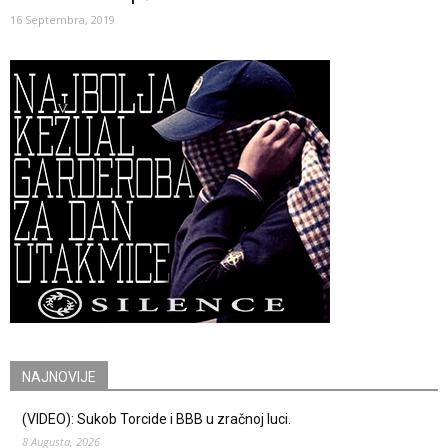
16 Septembra, 2019
NAJNOVIJE
(VIDEO): Sukob Torcide i BBB u zračnoj luci.
8 Augusta, 2026