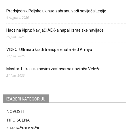
Predsjednik Poljske ukinuo zabranu vođi navijača Legije
4 Augusta, 2026
Haos na Kipru: Navijači AEK-a napali izraelske navijače
25 Jula, 2026
VIDEO: Ultrasi u krađi transparenata Red Armya
22 Jula, 2026
Mostar: Ultrasi sa novim zastavama navijača Veleža
21 Jula, 2026
IZABERI KATEGORIJU
NOVOSTI
TIFO SCENA
NAVIJAČKE PRIČE