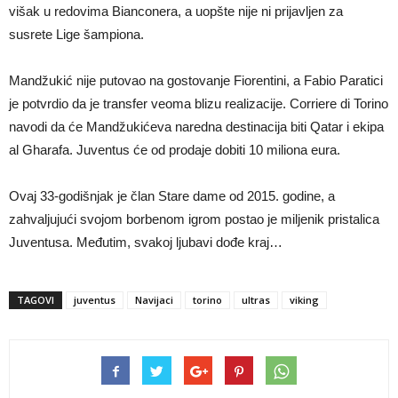
višak u redovima Bianconera, a uopšte nije ni prijavljen za
susrete Lige šampiona.
Mandžukić nije putovao na gostovanje Fiorentini, a Fabio Paratici
je potvrdio da je transfer veoma blizu realizacije. Corriere di Torino
navodi da će Mandžukićeva naredna destinacija biti Qatar i ekipa
al Gharafa. Juventus će od prodaje dobiti 10 miliona eura.
Ovaj 33-godišnjak je član Stare dame od 2015. godine, a
zahvaljujući svojom borbenom igrom postao je miljenik pristalica
Juventusa. Međutim, svakoj ljubavi dođe kraj…
TAGOVI
juventus
Navijaci
torino
ultras
viking