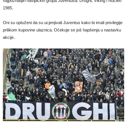
najpoznatijih navijačkih grupa Juventusa: Drughi, Viking i Nucleo
1985.
Oni su optuženi da su ucjenjivali Juventus kako bi imali privilegije
prilikom kupovine ulaznica. Očekuje se još hapšenja u nastavku
akcije.