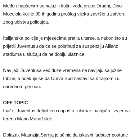
Među uhapšenim se nalazi i kultni vođa grupe Drughi, Dino
Mocciola koji je 90-ih godina prošlog vijeka završio u zatvoru
zbog ubistva policajca.
Italijanska policija je mjesecima pratila ultarse, a nakon što su
prijetili Juventusu da će se pobrinuti za suspenziju Allianz
stadiuma u slučaju da ne dobiju ulaznice.
Navijači Juventusa već duže vremena ne navijaju sa južne
tribine, a očekuje se da Curva Sud nastavi sa štrajkom i u
narednom periodu.
OFF TOPIC
Inače, Juventus definitivno napušta ljubimac navijača i zvjer na
terenu Mario Mandžukić.
Dolazak Maurizija Sarrija je učinio da iskusni fudbaler postane