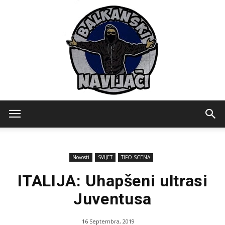
Balkanski
Novosti
SVIJET
TIFO SCENA
Navijaci
ITALIJA: Uhapšeni ultrasi
Juventusa
16 Septembra, 2019