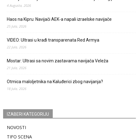
4 Augusta, 2026
Haos na Kipru: Navijači AEK-a napali izraelske navijače
25 Jula, 2026
VIDEO: Ultrasi u krađi transparenata Red Armya
22 Jula, 2026
Mostar: Ultrasi sa novim zastavama navijača Veleža
21 Jula, 2026
Otmica maloljetnika na Kaluđerici zbog navijanja?
18 Jula, 2026
IZABERI KATEGORIJU
NOVOSTI
TIFO SCENA