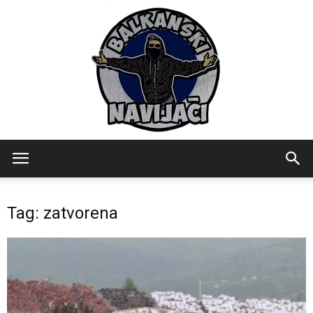
Balkanski
Tag: zatvorena
Navijaci