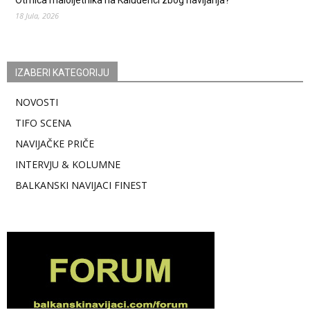
Otmica maloljetnika na Kaluđerici zbog navijanja?
18 Jula, 2026
IZABERI KATEGORIJU
NOVOSTI
TIFO SCENA
NAVIJAČKE PRIČE
INTERVJU & KOLUMNE
BALKANSKI NAVIJACI FINEST