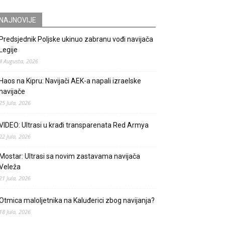
NAJNOVIJE
Predsjednik Poljske ukinuo zabranu vođi navijača
Legije
4 Augusta, 2026
Haos na Kipru: Navijači AEK-a napali izraelske
navijače
25 Jula, 2026
VIDEO: Ultrasi u krađi transparenata Red Armya
22 Jula, 2026
Mostar: Ultrasi sa novim zastavama navijača
Veleža
21 Jula, 2026
Otmica maloljetnika na Kaluđerici zbog navijanja?
18 Jula, 2026