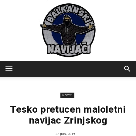
Balkanski
Novosti
Navijaci
Tesko pretucen maloletni
navijac Zrinjskog
22 Jula, 2019