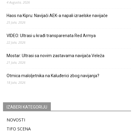
4 Augusta, 2026
Haos na Kipru: Navijači AEK-a napali izraelske navijače
25 Jula, 2026
VIDEO: Ultrasi u krađi transparenata Red Armya
22 Jula, 2026
Mostar: Ultrasi sa novim zastavama navijača Veleža
21 Jula, 2026
Otmica maloljetnika na Kaluđerici zbog navijanja?
18 Jula, 2026
IZABERI KATEGORIJU
NOVOSTI
TIFO SCENA