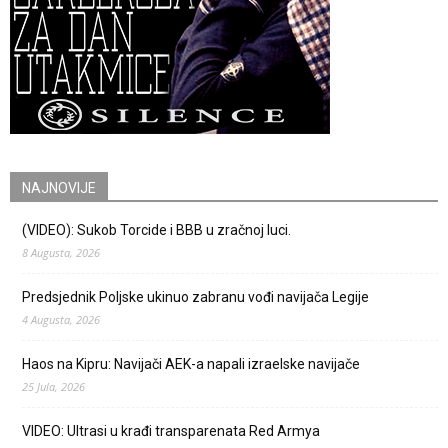
NAJNOVIJE
(VIDEO): Sukob Torcide i BBB u zračnoj luci.
8 Augusta, 2026
Predsjednik Poljske ukinuo zabranu vođi navijača Legije
4 Augusta, 2026
Haos na Kipru: Navijači AEK-a napali izraelske navijače
25 Jula, 2026
VIDEO: Ultrasi u krađi transparenata Red Armya