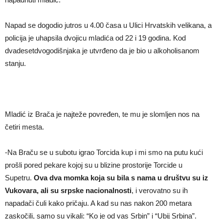
Napad se dogodio jutros u 4.00 časa u Ulici Hrvatskih velikana, a
policija je uhapsila dvojicu mladića od 22 i 19 godina. Kod
dvadesetdvogodišnjaka je utvrđeno da je bio u alkoholisanom
stanju.
Mladić iz Brača je najteže povređen, te mu je slomljen nos na
četiri mesta.
-Na Braču se u subotu igrao Torcida kup i mi smo na putu kući
prošli pored pekare kojoj su u blizine prostorije Torcide u
Supetru.
Ova dva momka koja su bila s nama u društvu su iz
Vukovara, ali su srpske nacionalnosti
, i verovatno su ih
napadači čuli kako pričaju. A kad su nas nakon 200 metara
zaskočili, samo su vikali: “Ko je od vas Srbin” i “Ubij Srbina”.