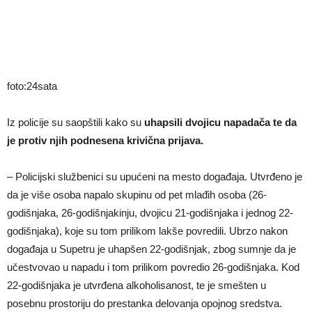
foto:24sata
Iz policije su saopštili kako su
uhapsili dvojicu napadača te da
je protiv njih podnesena krivična prijava.
– Policijski službenici su upućeni na mesto događaja. Utvrđeno je
da je više osoba napalo skupinu od pet mlađih osoba (26-
godišnjaka, 26-godišnjakinju, dvojicu 21-godišnjaka i jednog 22-
godišnjaka), koje su tom prilikom lakše povredili. Ubrzo nakon
događaja u Supetru je uhapšen 22-godišnjak, zbog sumnje da je
učestvovao u napadu i tom prilikom povredio 26-godišnjaka. Kod
22-godišnjaka je utvrđena alkoholisanost, te je smešten u
posebnu prostoriju do prestanka delovanja opojnog sredstva.