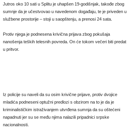
Jutros oko 10 sati u Splitu je uhapšen 19-godišnjak, takođe zbog
sumnje da je učestvovao u navedenom događaju, te je priveden u
službene prostorije – stoji u saopštenju, a prenosi 24 sata.
Protiv njega je podnesena krivična prijava zbog pokušaja
nanošenja teških telesnih povreda. On će tokom večeri biti predat
u pritvor.
Iz policije su naveli da su osim krivične prijave, protiv dvojice
mladića podneseni optužni predlozi s obzirom na to je da je
kriminalističkim istraživanjem utvrđena sumnja da su oštećeni
napadnuti jer su se među njima nalazili pripadnici srpske
nacionalnosti.