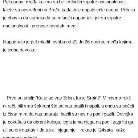
Pet osoba, među kojima su bili i mladići srpske nacionalnosti,
lakše su povređeni na Braču kada ih je napalo više osoba. Policija
je obavila da sumnja da su mladići napadnuti, jer su srpske
nacionalnosti, prenose hrvatski mediji.
Napadnuto je pet mlađih osoba od 21 do 26 godina, među kojima
je jedna devojka.
– Prvo su urlali: “Ko je od vas Srbin, ko je Srbin?” Mi nismo rekli
ni reči, bili smo šokirani što su nas pratili i napali, a onda su počeli
iz čista mira da nas udaraju, bacili su nas na pod i gazili. Devojka
je pokušala da obrani kolegu, legla je na njega na pod i zagrlila ga,
ali su oni nastavili da tuku i njega nju – rekao je “24sata” kaže
napadnuti mladić.