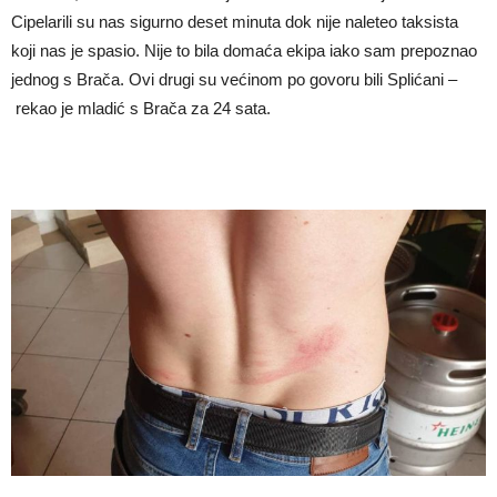
Cipelarili su nas sigurno deset minuta dok nije naleteo taksista
koji nas je spasio. Nije to bila domaća ekipa iako sam prepoznao
jednog s Brača. Ovi drugi su većinom po govoru bili Splićani –
rekao je mladić s Brača za 24 sata.