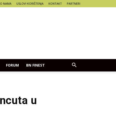
O NAMA
USLOVI KORIŠTENJA
KONTAKT
PARTNERI
FORUM
BN FINEST
uncuta u