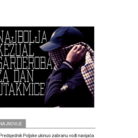
NAJNOVIJE
Predsjednik Poljske ukinuo zabranu vođi navijača