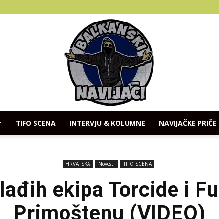
TIFO SCENA
INTERVJU & KOLUMNE
NAVIJAČKE PRIČE
Balkanski
HRVATSKA
Novosti
TIFO SCENA
ađih ekipa Torcide i F
Primoštenu (VIDEO)
Navijaci