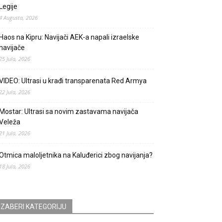
Legije
4 Augusta, 2026
Haos na Kipru: Navijači AEK-a napali izraelske
navijače
25 Jula, 2026
VIDEO: Ultrasi u krađi transparenata Red Armya
22 Jula, 2026
Mostar: Ultrasi sa novim zastavama navijača
Veleža
21 Jula, 2026
Otmica maloljetnika na Kaluđerici zbog navijanja?
18 Jula, 2026
IZABERI KATEGORIJU