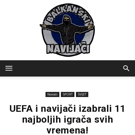
Balkanski
Novosti
SPORT
SVIJET
Navijaci
UEFA i navijači izabrali 11
najboljih igrača svih
vremena!