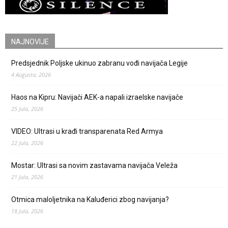
NAJNOVIJE
Predsjednik Poljske ukinuo zabranu vođi navijača Legije
4 Augusta, 2026
Haos na Kipru: Navijači AEK-a napali izraelske navijače
25 Jula, 2026
VIDEO: Ultrasi u krađi transparenata Red Armya
22 Jula, 2026
Mostar: Ultrasi sa novim zastavama navijača Veleža
21 Jula, 2026
Otmica maloljetnika na Kaluđerici zbog navijanja?
18 Jula, 2026