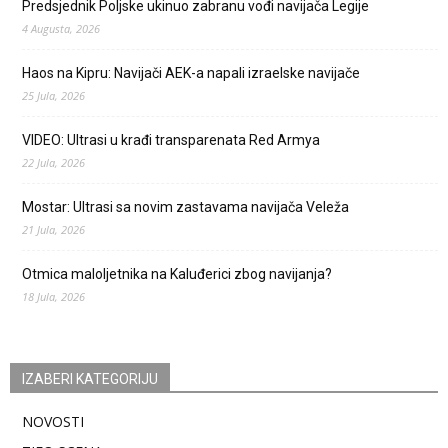
Predsjednik Poljske ukinuo zabranu vođi navijača Legije
4 Augusta, 2026
Haos na Kipru: Navijači AEK-a napali izraelske navijače
25 Jula, 2026
VIDEO: Ultrasi u krađi transparenata Red Armya
22 Jula, 2026
Mostar: Ultrasi sa novim zastavama navijača Veleža
21 Jula, 2026
Otmica maloljetnika na Kaluđerici zbog navijanja?
18 Jula, 2026
IZABERI KATEGORIJU
NOVOSTI