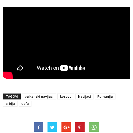
TAGOVI
balkanski navijaci
kosovo
Navijaci
Rumunija
srbija
uefa