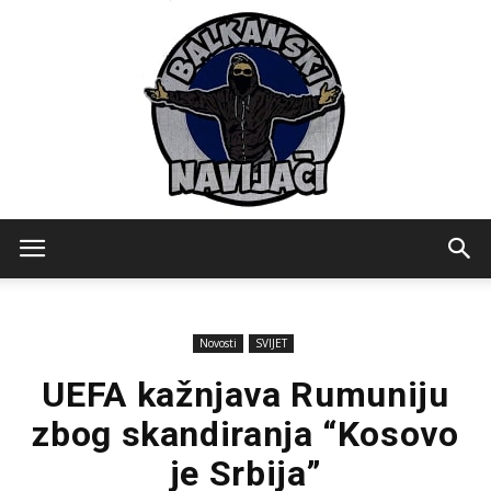
Balkanski
Novosti
SVIJET
Navijaci
UEFA kažnjava Rumuniju
zbog skandiranja “Kosovo
je Srbija”