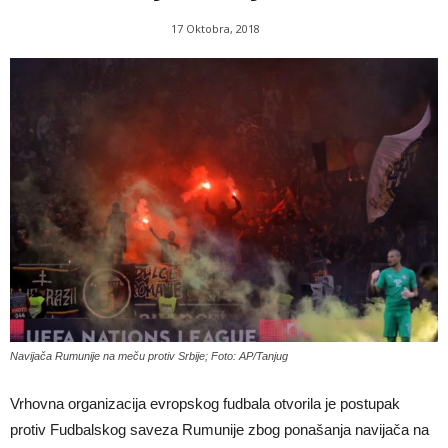
17 Oktobra, 2018
Navijača Rumunije na meču protiv Srbije; Foto: AP/Tanjug
Vrhovna organizacija evropskog fudbala otvorila je postupak
protiv Fudbalskog saveza Rumunije zbog ponašanja navijača na