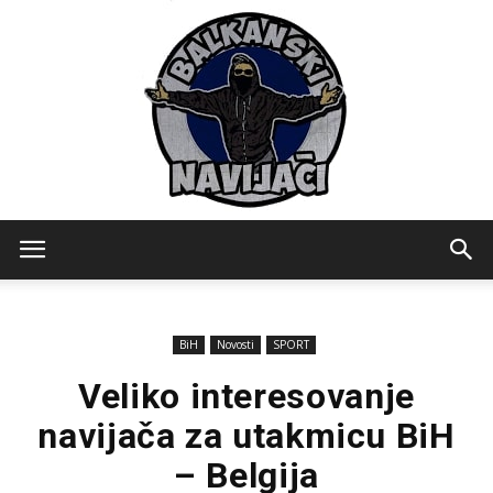
Balkanski
BiH
Novosti
SPORT
Navijaci
Veliko interesovanje
navijača za utakmicu BiH
– Belgija