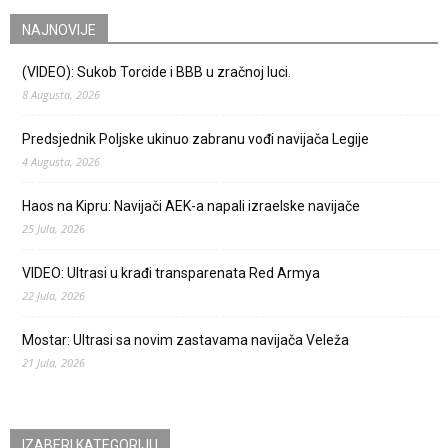
NAJNOVIJE
(VIDEO): Sukob Torcide i BBB u zračnoj luci.
8 Augusta, 2026
Predsjednik Poljske ukinuo zabranu vođi navijača Legije
4 Augusta, 2026
Haos na Kipru: Navijači AEK-a napali izraelske navijače
25 Jula, 2026
VIDEO: Ultrasi u krađi transparenata Red Armya
22 Jula, 2026
Mostar: Ultrasi sa novim zastavama navijača Veleža
21 Jula, 2026
IZABERI KATEGORIJU