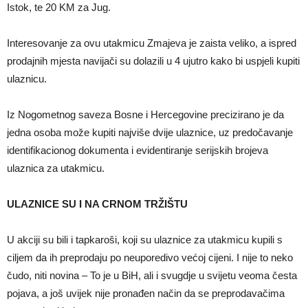
Istok, te 20 KM za Jug.
Interesovanje za ovu utakmicu Zmajeva je zaista veliko, a ispred
prodajnih mjesta navijači su dolazili u 4 ujutro kako bi uspjeli kupiti
ulaznicu.
Iz Nogometnog saveza Bosne i Hercegovine precizirano je da
jedna osoba može kupiti najviše dvije ulaznice, uz predočavanje
identifikacionog dokumenta i evidentiranje serijskih brojeva
ulaznica za utakmicu.
ULAZNICE SU I NA CRNOM TRŽIŠTU
U akciji su bili i tapkaroši, koji su ulaznice za utakmicu kupili s
ciljem da ih preprodaju po neuporedivo većoj cijeni. I nije to neko
čudo, niti novina – To je u BiH, ali i svugdje u svijetu veoma česta
pojava, a još uvijek nije pronađen način da se preprodavačima