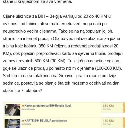
stane u kraj jednom za sva vremena.
Cijene ulaznica za BiH – Belgija variraju od 20 do 40 KM u
ovisnosti od tribine, ali se na internetu već mogu naći po
neuporedivo većim cijenama. Tako se na najpopularnijoj bh.
stranici za internet prodaju Olx.ba već nalaze ulaznice za južnu
tribinu koje koštaju 350 KM (cijena u redovnoj prodaji iznosi 20
KM), dok pojedini preprodavači kartu za sjevernu tribinu prodaju i
za nevjerovatnih 500 KM (30 KM). Tu je još na desetine oglasa,
gdje se ulaznice prodaju po nešto nižim cijenama (100-200 KM).
S obzirom da se utakmica na Grbavici igra za manje od dvije
sedmice, postavlja se pitanje šta tek možemo očekivati na dan
utakmice 7. oktobra?