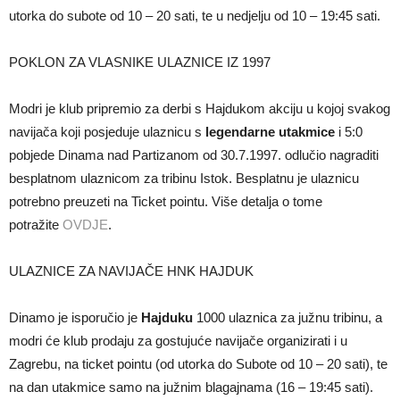
utorka do subote od 10 – 20 sati, te u nedjelju od 10 – 19:45 sati.
POKLON ZA VLASNIKE ULAZNICE IZ 1997
Modri je klub pripremio za derbi s Hajdukom akciju u kojoj svakog
navijača koji posjeduje ulaznicu s
legendarne utakmice
i 5:0
pobjede Dinama nad Partizanom od 30.7.1997. odlučio nagraditi
besplatnom ulaznicom za tribinu Istok. Besplatnu je ulaznicu
potrebno preuzeti na Ticket pointu. Više detalja o tome
potražite
OVDJE
.
ULAZNICE ZA NAVIJAČE HNK HAJDUK
Dinamo je isporučio je
Hajduku
1000 ulaznica za južnu tribinu, a
modri će klub prodaju za gostujuće navijače organizirati i u
Zagrebu, na ticket pointu (od utorka do Subote od 10 – 20 sati), te
na dan utakmice samo na južnim blagajnama (16 – 19:45 sati).