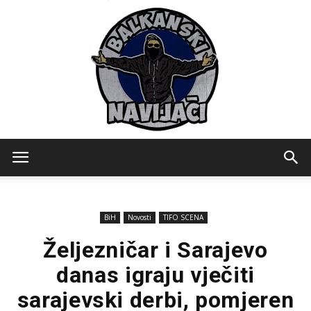
Balkanski
BiH
Novosti
TIFO SCENA
Navijaci
Željezničar i Sarajevo
danas igraju vječiti
sarajevski derbi, pomjeren