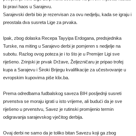
bi pravi haos u Sarajevu.
Sarajevski derbi bio je rezervisan za ovu nedjelju, kada se igraju i
preostala dva susreta Lige za prvaka.
Ipak, zbog dolaska Recepa Tayyipa Erdogana, predsjednika
Turske, na miting u Sarajevo derbi je pomjeren s nedjelje na
subotu. Razlog ovog poteza je i to što je u Premijer Ligi sve
riješeno. Zrinjski je prvak Države, Željezničaru je pripao trofej
kupa a Sarajevu i Široki Brijegu kvalifikacije za učestvovanje u
evropskim kupovima piše klix.ba.
Prema odredbama fudbalskog saveza BIH posljednji susreti
prvenstva se moraju igrati u isto vrijeme, ali budući da je sve
riješeno u prvenstvu, Savez je rutinski promijenio termin
odigravanja sarajevskog vječitog derbija.
Ovaj derbi ne samo da je toliko bitan Savezu koji ga zbog