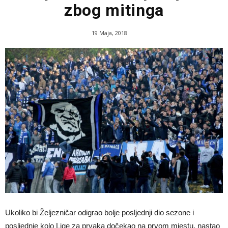
zbog mitinga
19 Maja, 2018
Ukoliko bi Željezničar odigrao bolje posljednji dio sezone i
posljednje kolo Lige za prvaka dočekao na prvom mjestu, nastao