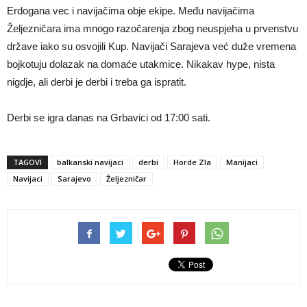
Erdogana vec i navijačima obje ekipe. Među navijačima
Željezničara ima mnogo razočarenja zbog neuspjeha u prvenstvu
države iako su osvojili Kup. Navijači Sarajeva već duže vremena
bojkotuju dolazak na domaće utakmice. Nikakav hype, nista
nigdje, ali derbi je derbi i treba ga ispratit.
Derbi se igra danas na Grbavici od 17:00 sati.
TAGOVI
balkanski navijaci
derbi
Horde Zla
Manijaci
Navijaci
Sarajevo
Željezničar