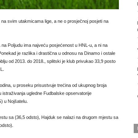
a na svim utakmicama lige, a ne o prosječnoj posjeti na
a na Poljudu ima najveću posjećenost u HNL-u, a ni na
onekad je razlika i drastična u odnosu na Dinamo i ostale
u od 2013. do 2018., splitski je klub privukao 33,9 posto
L.
dina, u proseku prisustvuje trećina od ukupnog broja
u istraživanja ugledne Fudbalske opservatorije
) u Nojšatelu.
stu sa (36,5 odsto), Hajduk se nalazi na drugom mjestu sa
odsto).