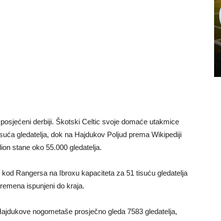
i posjećeni derbiji. Škotski Celtic svoje domaće utakmice
tisuća gledatelja, dok na Hajdukov Poljud prema Wikipediji
ion stane oko 55.000 gledatelja.
ju kod Rangersa na Ibroxu kapaciteta za 51 tisuću gledatelja
vremena ispunjeni do kraja.
ajdukove nogometaše prosječno gleda 7583 gledatelja,