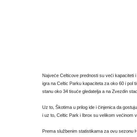
Najveće Celticove prednosti su veći kapaciteti 
igra na Celtic Parku kapaciteta za oko 60 i pol 
stanu oko 34 tisuće gledatelja a na Zvezdin stad
Uz to, Škotima u prilog ide i činjenica da gostu
i uz to, Celtic Park i Ibrox su velikom većinom 
Prema službenim statistikama za ovu sezonu H