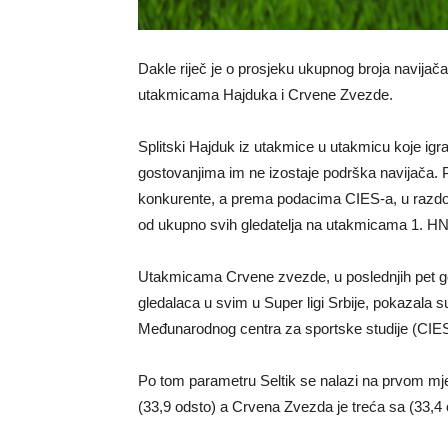
Dakle riječ je o prosjeku ukupnog broja navijač
utakmicama Hajduka i Crvene Zvezde.
Splitski Hajduk iz utakmice u utakmicu koje igr
gostovanjima im ne izostaje podrška navijača. P
konkurente, a prema podacima CIES-a, u razdoblj
od ukupno svih gledatelja na utakmicama 1. HN
Utakmicama Crvene zvezde, u poslednjih pet go
gledalaca u svim u Super ligi Srbije, pokazala s
Međunarodnog centra za sportske studije (CIES
Po tom parametru Seltik se nalazi na prvom mje
(33,9 odsto) a Crvena Zvezda je treća sa (33,4 