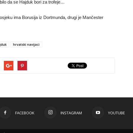
k bilo da se Hajduk bori za trofeje…
prosjeku ima Borusija iz Dortmunda, drugi je Mančester
jduk
hrvatski navijaci
FACEBOOK
INSTAGRAM
YOUTUBE