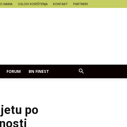
O NAMA
USLOVI KORIŠTENJA
KONTAKT
PARTNERI
FORUM
BN FINEST
ijetu po
nosti