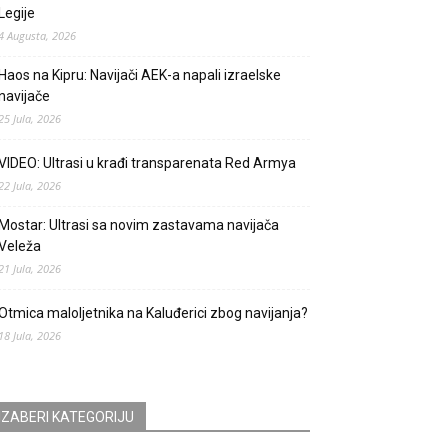
Legije
4 Augusta, 2026
Haos na Kipru: Navijači AEK-a napali izraelske
navijače
25 Jula, 2026
VIDEO: Ultrasi u krađi transparenata Red Armya
22 Jula, 2026
Mostar: Ultrasi sa novim zastavama navijača
Veleža
21 Jula, 2026
Otmica maloljetnika na Kaluđerici zbog navijanja?
18 Jula, 2026
IZABERI KATEGORIJU