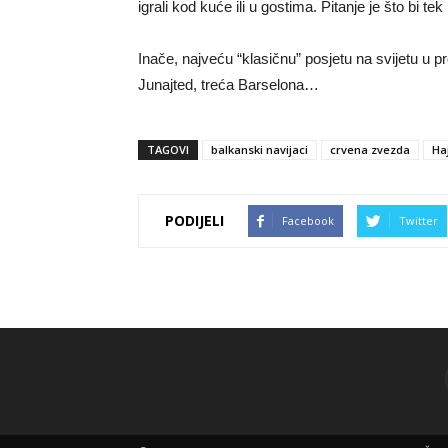
igrali kod kuće ili u gostima. Pitanje je što bi te
Inače, najveću “klasičnu” posjetu na svijetu u 
Junajted, treća Barselona…
TAGOVI
balkanski navijaci
crvena zvezda
Ha
PODIJELI
Facebook
Twitter