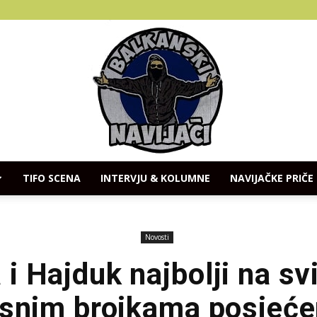
TIFO SCENA
INTERVJU & KOLUMNE
NAVIJAČKE PRIČE
Balkanski
Novosti
i Hajduk najbolji na sv
snim brojkama posjeće
Navijaci