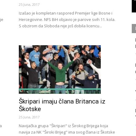
25 Juna, 2017
Izašao je kompletan raspored Premijer lige Bosne i
Hercegovine. NFS BiH objavio je parove svih 11. kola.
je
S obzirom da Sloboda nije još dobila licencu...
Škripari imaju člana Britanca iz
Škotske
25 Juna, 2017
a
Navijačka grupa "Škripari" iz Širokog Brijega koja
navija za NK "Široki Brijeg" ima svog člana iz Škotske