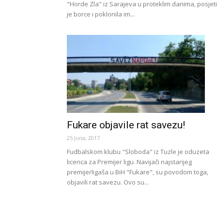
"Horde Zla" iz Sarajeva u proteklim danima, posjeti
je borce i poklonila im...
Fukare objavile rat savezu!
25 Juna, 2017
Fudbalskom klubu "Sloboda" iz Tuzle je oduzeta
licenca za Premijer ligu. Navijači najstarijeg
premijerligaša u BiH "Fukare", su povodom toga,
objavili rat savezu. Ovo su...