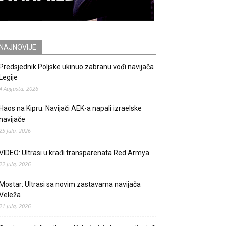
NAJNOVIJE
Predsjednik Poljske ukinuo zabranu vođi navijača
Legije
4 Augusta, 2026
Haos na Kipru: Navijači AEK-a napali izraelske
navijače
25 Jula, 2026
VIDEO: Ultrasi u krađi transparenata Red Armya
22 Jula, 2026
Mostar: Ultrasi sa novim zastavama navijača
Veleža
21 Jula, 2026