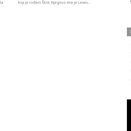
la
koji je rođeni Škot. Njegovo ime je Lewis...