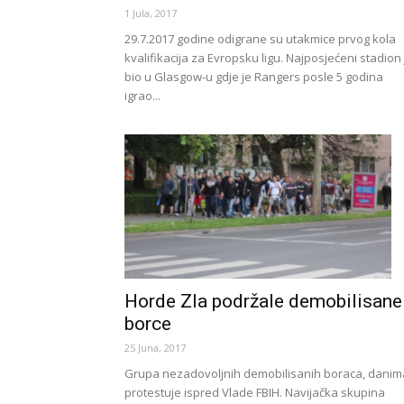
1 Jula, 2017
29.7.2017 godine odigrane su utakmice prvog kola
kvalifikacija za Evropsku ligu. Najposjećeni stadion 
bio u Glasgow-u gdje je Rangers posle 5 godina
igrao...
Horde Zla podržale demobilisane
borce
25 Juna, 2017
Grupa nezadovoljnih demobilisanih boraca, danim
protestuje ispred Vlade FBIH. Navijačka skupina