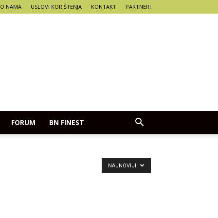
O NAMA
USLOVI KORIŠTENJA
KONTAKT
PARTNERI
FORUM
BN FINEST
NAJNOVIJI