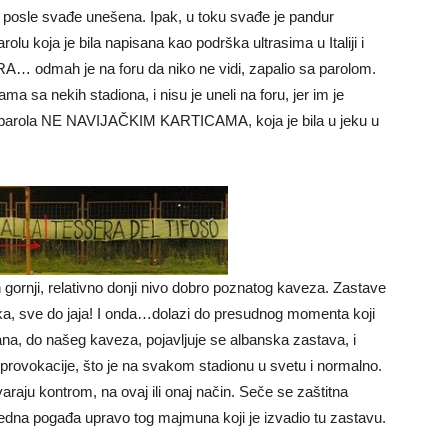
 je posle svađe unešena. Ipak, u toku svađe je pandur
rolu koja je bila napisana kao podrška ultrasima u Italiji i
ERA… odmah je na foru da niko ne vidi, zapalio sa parolom.
 sa nekih stadiona, i nisu je uneli na foru, jer im je
 parola NE NAVIJAČKIM KARTICAMA, koja je bila u jeku u
gornji, relativno donji nivo dobro poznatog kaveza. Zastave
ka, sve do jaja! I onda…dolazi do presudnog momenta koji
na, do našeg kaveza, pojavljuje se albanska zastava, i
rovokacije, što je na svakom stadionu u svetu i normalno.
araju kontrom, na ovaj ili onaj način. Seče se zaštitna
 jedna pogađa upravo tog majmuna koji je izvadio tu zastavu.