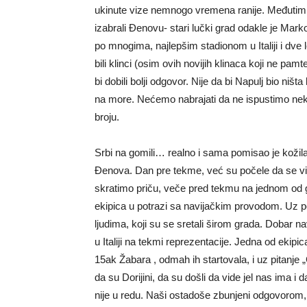
ukinute vize nemnogo vremena ranije. Međutim
izabrali Đenovu- stari lučki grad odakle je Mar
po mnogima, najlepšim stadionom u Italiji i dve 
bili klinci (osim ovih novijih klinaca koji ne pam
bi dobili bolji odgovor. Nije da bi Napulj bio ništa 
na more. Nećemo nabrajati da ne ispustimo neko
broju.
Srbi na gomili… realno i sama pomisao je kožila
Đenova. Dan pre tekme, već su počele da se vi
skratimo priču, veče pred tekmu na jednom od g
ekipica u potrazi sa navijačkim provodom. Uz po
ljudima, koji su se sretali širom grada. Dobar nav
u Italiji na tekmi reprezentacije. Jedna od ekipi
15ak Žabara , odmah ih startovala, i uz pitanje „Č
da su Dorijini, da su došli da vide jel nas ima i 
nije u redu. Naši ostadoše zbunjeni odgovorom,