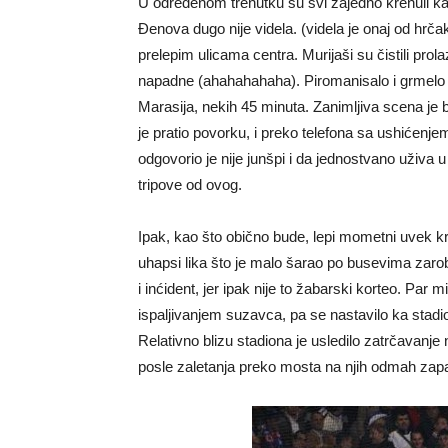
U određenom trenutku su svi zajedno krenuli k
Đenova dugo nije videla. (videla je onaj od hrčak
prelepim ulicama centra. Murijaši su čistili pro
napadne (ahahahahaha). Piromanisalo i grmelo 
Marasija, nekih 45 minuta. Zanimljiva scena je b
je pratio povorku, i preko telefona sa ushićenjem
odgovorio je nije junšpi i da jednostvano uživa 
tripove od ovog.
Ipak, kao što obično bude, lepi mometni uvek kra
uhapsi lika što je malo šarao po busevima zarob
i inćident, jer ipak nije to žabarski korteo. Par
ispaljivanjem suzavca, pa se nastavilo ka stadi
Relativno blizu stadiona je usledilo zatrčavanje 
posle zaletanja preko mosta na njih odmah zapalili