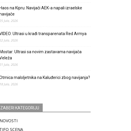
Haos na Kipru: Navijači AEK-a napali izraelske
navijače
25 Jula, 2026
VIDEO: Ultrasi u krađi transparenata Red Armya
22 Jula, 2026
Mostar: Ultrasi sa novim zastavama navijača
Veleža
21 Jula, 2026
Otmica maloljetnika na Kaluđerici zbog navijanja?
18 Jula, 2026
IZABERI KATEGORIJU
NOVOSTI
TIFO SCENA