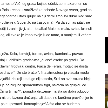
 ,umesto Večnog grada koji se očekivao, makaroneri su
ko Polo kretao u istraživačke pohode Novoga sveta, grad sa,
legendarne ultras grupe na čiji derbi smo svi drkali kad smo
te buljenje u Supertifo na časovima). Pa da su nas pitali, ne
lošiji i zanimljiviji, ali… idealka! Malo po malo, svi su krenuli
g, ali svako je imao svoje ljude tamo, u manjem ili većem
 ježu. Kola, kombiji, busole, avioni, kamioni… pravac
đaju , običnim građanima „čudne“ osobe po gradu. Da
lavnih trgova u centru, Pjaca de Ferari, motalo se dosta
zdrave:“ ‘De ste braćo!“, fina atmosfera je vladala među
ijački trip koji se dugo nije osetio, Srbi sa svih strana bleje
ca je na bleji na spomenutom trgu, naletela na grupicu od
iji si ti mali?“, ponudila druženje, na šta su dobili odgovor
da nisu u fazonu druženja, ali da se ne kurčimo previše, jer to
 pa su postavili kontrapitanje:“A šta ako se budemo