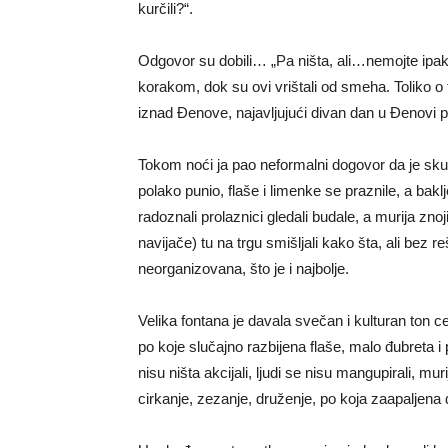
kurčili?“.
Odgovor su dobili… „Pa ništa, ali…nemojte ipa
korakom, dok su ovi vrištali od smeha. Toliko o 
iznad Đenove, najavljujući divan dan u Đenovi p
Tokom noći ja pao neformalni dogovor da je skup
polako punio, flaše i limenke se praznile, a bak
radoznali prolaznici gledali budale, a murija znoj
navijače) tu na trgu smišljali kako šta, ali bez 
neorganizovana, što je i najbolje.
Velika fontana je davala svečan i kulturan ton
po koje slučajno razbijena flaše, malo đubreta i p
nisu ništa akcijali, ljudi se nisu mangupirali, 
cirkanje, zezanje, druženje, po koja zaapalj