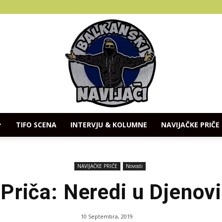
TIFO SCENA
INTERVJU & KOLUMNE
NAVIJAČKE PRIČE
Balkanski
NAVIJAČKE PRIČE
Novosti
Priča: Neredi u Djenovi
Navijaci
10 Septembra, 2019