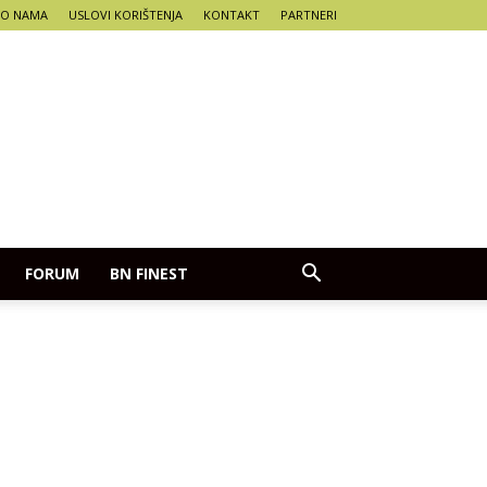
O NAMA
USLOVI KORIŠTENJA
KONTAKT
PARTNERI
FORUM
BN FINEST