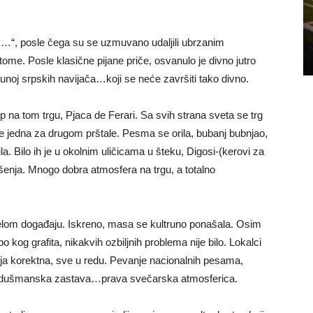
k…“, posle čega su se uzmuvano udaljili ubrzanim
tome. Posle klasične pijane priče, osvanulo je divno jutro
unoj srpskih navijača…koji se neće završiti tako divno.
 na tom trgu, Pjaca de Ferari. Sa svih strana sveta se trg
lje jedna za drugom prštale. Pesma se orila, bubanj bubnjao,
ila. Bilo ih je u okolnim uličicama u šteku, Digosi-(kerovi za
rešenja. Mnogo dobra atmosfera na trgu, a totalno
 celom događaju. Iskreno, masa se kultruno ponašala. Osim
o kog grafita, nikakvih ozbiljnih problema nije bilo. Lokalci
murija korektna, sve u redu. Pevanje nacionalnih pesama,
ena dušmanska zastava…prava svečarska atmosferica.