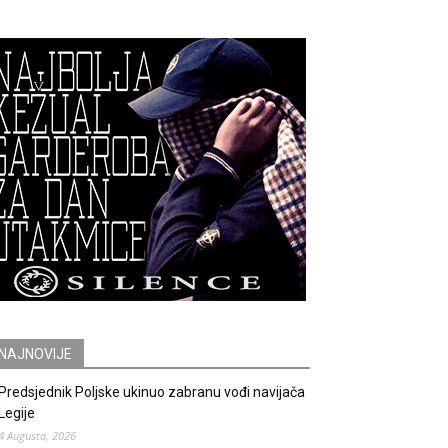
NAJNOVIJE
Predsjednik Poljske ukinuo zabranu vođi navijača
Legije
4 Augusta, 2026