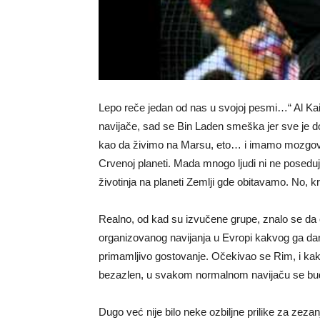
Lepo reče jedan od nas u svojoj pesmi…“ Al Ka
navijače, sad se Bin Laden smeška jer sve je 
kao da živimo na Marsu, eto… i imamo mozgove k
Crvenoj planeti. Mada mnogo ljudi ni ne poseduje
životinja na planeti Zemlji gde obitavamo. No,
Realno, od kad su izvučene grupe, znalo se da će 
organizovanog navijanja u Evropi kakvog ga
primamljivo gostovanje. Očekivao se Rim, i kako 
bezazlen, u svakom normalnom navijaču se budi
Dugo već nije bilo neke ozbiljne prilike za zeza