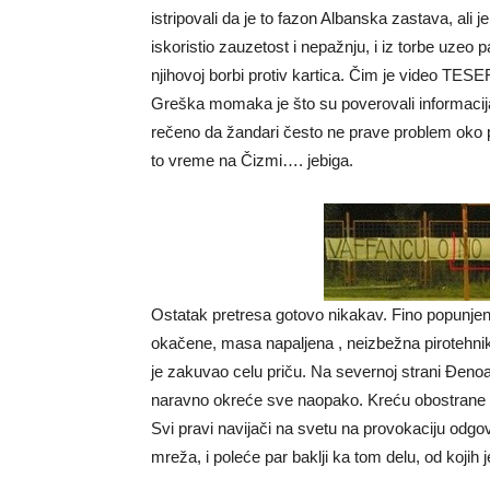
istripovali da je to fazon Albanska zastava, ali
iskoristio zauzetost i nepažnju, i iz torbe uzeo pa
njihovoj borbi protiv kartica. Čim je video TES
Greška momaka je što su poverovali informacijama
rečeno da žandari često ne prave problem oko
to vreme na Čizmi…. jebiga.
Ostatak pretresa gotovo nikakav. Fino popunjen 
okačene, masa napaljena , neizbežna pirotehni
je zakuvao celu priču. Na severnoj strani Đenoa
naravno okreće sve naopako. Kreću obostrane p
Svi pravi navijači na svetu na provokaciju odgov
mreža, i poleće par baklji ka tom delu, od kojih