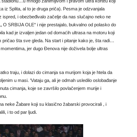
a stadionu…u mnogo zanimljivom i pravom ultra korteu koji
a iz Splita, al to je druga priča). Pesma je odzvanjala
laz ispred, i obezbeđivalo začelje da nas slučajno neko ne
„ O SRBIJA OLE“ i nije prestajalo, bukvalno od polasko do
ila kad je izvaljen jedan od domaćih ultrasa na motoru koji
 pričao šta sve gleda. Na start i pitanje kako je, šta radi…
u momentima, jer dugo Đenova nije doživela bolje ultras
tko traju, i dolazi do cimanja sa murijom koja je htela da
ljenim u masi. ‘Vataju ga, ali je odmah usledilo oslobađanje
 minuta cimanja, koje se završilo povlačenjem murije i
onu.
na neke Žabare koji su klasično žabarski provocirali , i
, i to od par ljudi.