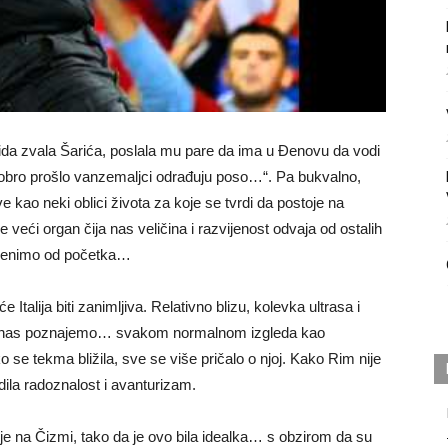
ida zvala Šarića, poslala mu pare da ima u Đenovu da vodi
dobro prošlo vanzemaljci odrađuju poso…“. Pa bukvalno,
ao neki oblici života za koje se tvrdi da postoje na
 veći organ čija nas veličina i razvijenost odvaja od ostalih
 krenimo od početka…
Italija biti zanimljiva. Relativno blizu, kolevka ultrasa i
 danas poznajemo… svakom normalnom izgleda kao
se tekma bližila, sve se više pričalo o njoj. Kako Rim nije
la radoznalost i avanturizam.
nje na Čizmi, tako da je ovo bila idealka… s obzirom da su