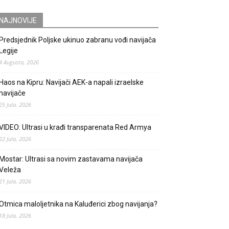
NAJNOVIJE
Predsjednik Poljske ukinuo zabranu vođi navijača
Legije
4 Augusta, 2026
Haos na Kipru: Navijači AEK-a napali izraelske
navijače
25 Jula, 2026
VIDEO: Ultrasi u krađi transparenata Red Armya
22 Jula, 2026
Mostar: Ultrasi sa novim zastavama navijača
Veleža
21 Jula, 2026
Otmica maloljetnika na Kaluđerici zbog navijanja?
18 Jula, 2026