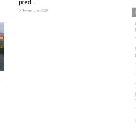
pred...
5 Novembra, 2020
a