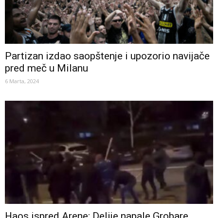
Partizan izdao saopštenje i upozorio navijače
pred meč u Milanu
6 Marta, 2024
Haos ispred Arene: Delije napale Grobare