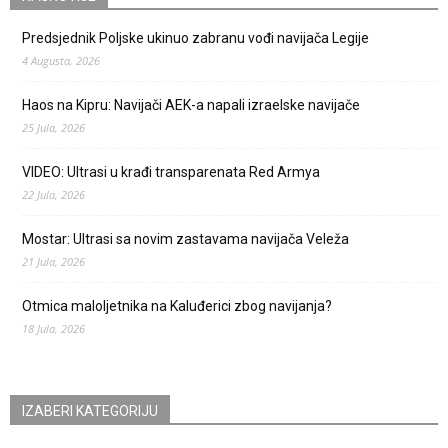
Predsjednik Poljske ukinuo zabranu vođi navijača Legije
4 Augusta, 2026
Haos na Kipru: Navijači AEK-a napali izraelske navijače
25 Jula, 2026
VIDEO: Ultrasi u krađi transparenata Red Armya
22 Jula, 2026
Mostar: Ultrasi sa novim zastavama navijača Veleža
21 Jula, 2026
Otmica maloljetnika na Kaluđerici zbog navijanja?
18 Jula, 2026
IZABERI KATEGORIJU