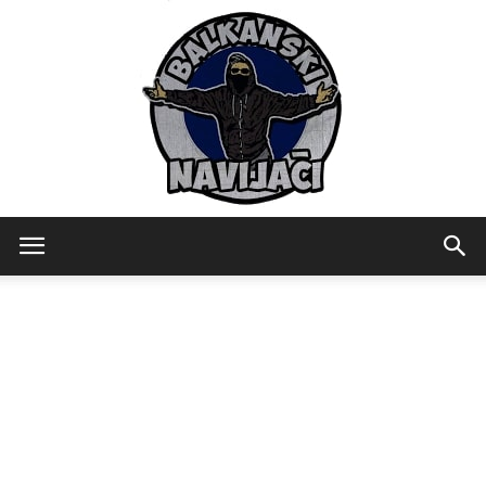
Balkanski
Navijaci