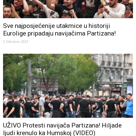
Sve najposjećenije utakmice u historiji
Eurolige pripadaju navijačima Partizana!
5 Oktobra, 2023
UŽIVO Protesti navijača Partizana! Hiljade
ljudi krenulo ka Humskoj (VIDEO)