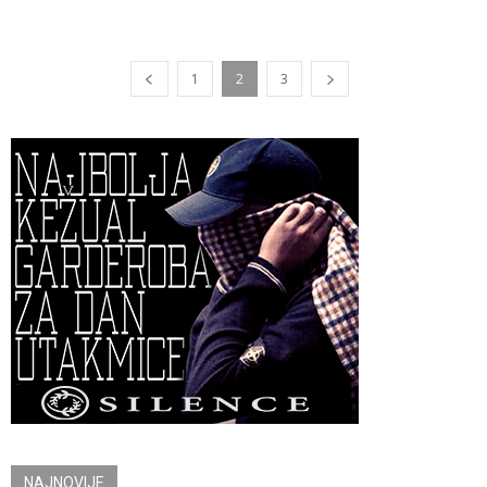
1
2
3
NAJNOVIJE