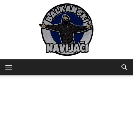
Balkanski
Navijaci