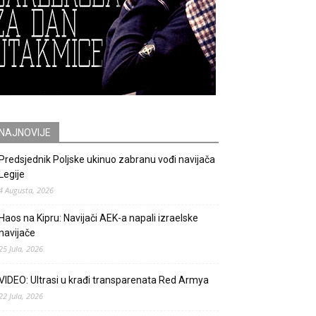
NAJNOVIJE
Predsjednik Poljske ukinuo zabranu vođi navijača
Legije
4 Augusta, 2026
Haos na Kipru: Navijači AEK-a napali izraelske
navijače
25 Jula, 2026
VIDEO: Ultrasi u krađi transparenata Red Armya
22 Jula, 2026