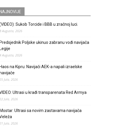
NAJNOVIJE
(VIDEO): Sukob Torcide i BBB u zračnoj luci.
8 Augusta, 2026
Predsjednik Poljske ukinuo zabranu vođi navijača
Legije
4 Augusta, 2026
Haos na Kipru: Navijači AEK-a napali izraelske
navijače
25 Jula, 2026
VIDEO: Ultrasi u krađi transparenata Red Armya
22 Jula, 2026
Mostar: Ultrasi sa novim zastavama navijača
Veleža
21 Jula, 2026