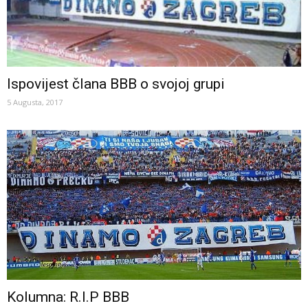
Ispovijest člana BBB o svojoj grupi
5 Augusta, 2017
Kolumna: R.I.P BBB