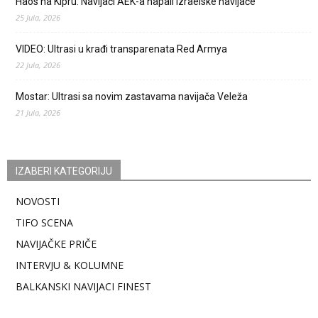
Haos na Kipru: Navijači AEK-a napali izraelske navijače
25 Jula, 2026
VIDEO: Ultrasi u krađi transparenata Red Armya
22 Jula, 2026
Mostar: Ultrasi sa novim zastavama navijača Veleža
21 Jula, 2026
IZABERI KATEGORIJU
NOVOSTI
TIFO SCENA
NAVIJAČKE PRIČE
INTERVJU & KOLUMNE
BALKANSKI NAVIJACI FINEST