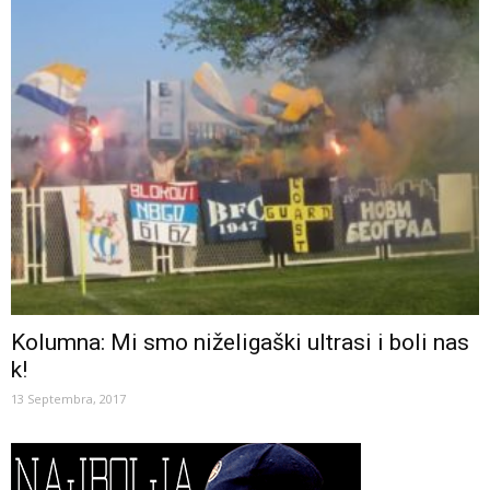
Kolumna: Mi smo niželigaški ultrasi i boli nas
k!
13 Septembra, 2017