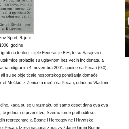
ov Sport, 9. juni
1998. godine
rati na teritoriji cijele Federacije BiH, te su Sarajevo i
e utakmice prolazile su uglavnom bez većih incidenata, a
icama odigranim 4. novembra 2001. godine na Pecari (0:0),
 ali su se obje ticale nesportskog ponašanja domaće
kret Mečkić iz Zenice u meču na Pecari, odnosno Vladimir
 godine, kada su se u razmaku od samo deset dana ova dva
pa, te jednom u prvenstvu. Svemu tome prethodili su
ladih reprezentacija Bosne i Hercegovine i Hrvatske,
oj Pecari. Izljevi nacionalizma, zviždanje himni Bosne i