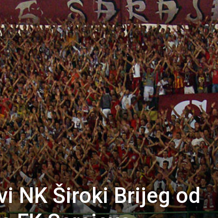
i NK Široki Brijeg od