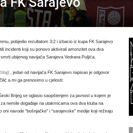
ča FK Sarajevo
renu, pobjedio rezultatom 3:2 i izbacio iz kupa FK Sarajevo
li incidenti koji su ponovo aktivirali amonzitet ova dva
 smrti ubijenog navijača Sarajeva Vedrana Puljića.
itaj)
, jedan od navijača FK Sarajevo napisao je odgovor
lić a mi ga prenosimo u cjelosti:
iroki Brijeg se oglasio saopštenjem za javnost u kojem je
cu za nemile događaje na utakmicama ova dva kluba na
 oni navode “bošnjačke” i “sarajevske” medije koji režiraju