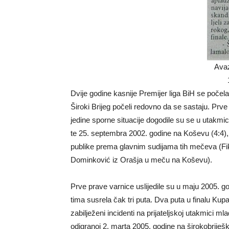
Avaz
Dvije godine kasnije Premijer liga BiH se počela ig
Široki Brijeg počeli redovno da se sastaju. Prv
jedine sporne situacije dogodile su se u utakm
te 25. septembra 2002. godine na Koševu (4:4),
publike prema glavnim sudijama tih mečeva (Fi
Dominković iz Orašja u meču na Koševu).
Prve prave varnice uslijedile su u maju 2005.
tima susrela čak tri puta. Dva puta u finalu Ku
zabilježeni incidenti na prijateljskoj utakmici m
odigranoj 2. marta 2005. godine na širokobriješk