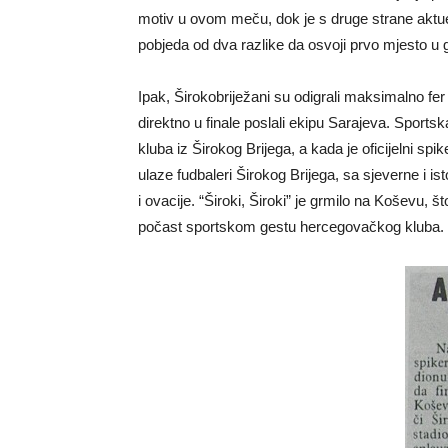
motiv u ovom meču, dok je s druge strane aktu
pobjeda od dva razlike da osvoji prvo mjesto u gr
Ipak, Širokobriježani su odigrali maksimalno fer i
direktno u finale poslali ekipu Sarajeva. Sport
kluba iz Širokog Brijega, a kada je oficijelni sp
ulaze fudbaleri Širokog Brijega, sa sjeverne i i
i ovacije. “Široki, Široki” je grmilo na Koševu, št
počast sportskom gestu hercegovačkog kluba.