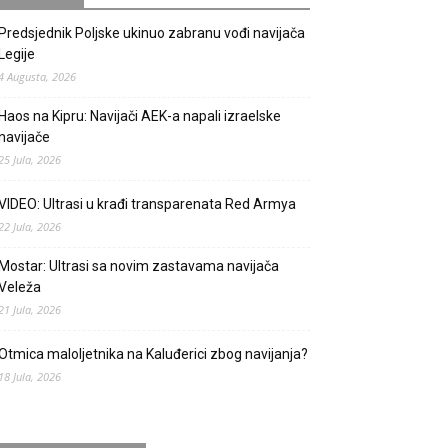
Predsjednik Poljske ukinuo zabranu vođi navijača
Legije
4 Augusta, 2026
Haos na Kipru: Navijači AEK-a napali izraelske
navijače
25 Jula, 2026
VIDEO: Ultrasi u krađi transparenata Red Armya
22 Jula, 2026
Mostar: Ultrasi sa novim zastavama navijača
Veleža
21 Jula, 2026
Otmica maloljetnika na Kaluđerici zbog navijanja?
18 Jula, 2026