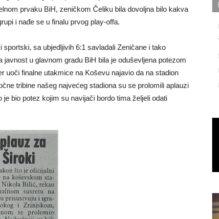
elnom prvaku BiH, zeničkom Čeliku bila dovoljna bilo kakva
upi i nađe se u finalu prvog play-offa.
 sportski, sa ubjedljivih 6:1 savladali Zeničane i tako
ska javnost u glavnom gradu BiH bila je oduševljena potezom
iker uoči finalne utakmice na Koševu najavio da na stadion
stočne tribine našeg najvećeg stadiona su se prolomili aplauzi
o je bio potez kojim su navijači bordo tima željeli odati