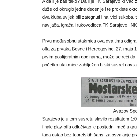
A da li je baš tako? Da li je FK Sarajevo krivac
duže od okruglo jedne decenije i te proklete okt
dva kluba uvijek bili zategnuti i na ivici sukob
navijača, igrača i rukovodioca FK Sarajevo i NK 
Prvu međusobnu utakmicu ova dva tima odigrala 
offa za prvaka Bosne i Hercegovine, 27. maja 19
prvim poslijeratnim godinama, može se reći da 
početka utakmice zabilježen bliski susret navija
Avazov Spor
Sarajevo je u tom susretu slavilo rezultatom 1:0
finale play-offa odlučivao je posljednji meč u gru
tada ostao bez teoretskih šansi za osvajanje pr