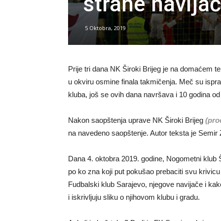
strane navija
5 Oktobra, 2019
Prije tri dana NK Široki Brijeg je na domaćem te
u okviru osmine finala takmičenja. Meč su isprati
kluba, još se ovih dana navršava i 10 godina od
Nakon saopštenja uprave NK Široki Brijeg
(proč
na navedeno saopštenje. Autor teksta je Semir Zi
Dana 4. oktobra 2019. godine, Nogometni klub Š
po ko zna koji put pokušao prebaciti svu krivi
Fudbalski klub Sarajevo, njegove navijače i kako
i iskrivljuju sliku o njihovom klubu i gradu.