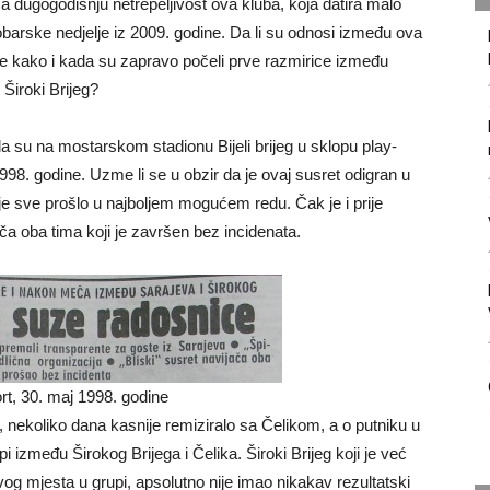
 za dugogodišnju netrepeljivost ova kluba, koja datira malo
obarske nedjelje iz 2009. godine. Da li su odnosi između ova
a, te kako i kada su zapravo počeli prve razmirice između
Široki Brijeg?
su na mostarskom stadionu Bijeli brijeg u sklopu play-
98. godine. Uzme li se u obzir da je ovaj susret odigran u
je sve prošlo u najboljem mogućem redu. Čak je i prije
ča oba tima koji je završen bez incidenata.
t, 30. maj 1998. godine
, nekoliko dana kasnije remiziralo sa Čelikom, a o putniku u
pi između Širokog Brijega i Čelika. Široki Brijeg koji je već
vog mjesta u grupi, apsolutno nije imao nikakav rezultatski